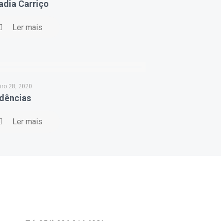
dia Carriço
Ler mais
iro 28, 2020
dências
Ler mais