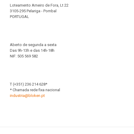
Loteamento Arneiro de Fora, Lt 22
3105-295 Pelariga - Pombal
PORTUGAL
Aberto de segunda a sexta
Das 9h-13h e das 14h-18h
NIF: 505 569 582
T (+351) 236 214 628*
* Chamada rede fixa nacional
industria@bloken.pt