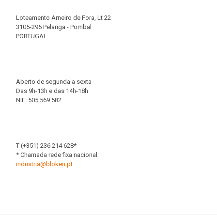
Loteamento Arneiro de Fora, Lt 22
3105-295 Pelariga - Pombal
PORTUGAL
Aberto de segunda a sexta
Das 9h-13h e das 14h-18h
NIF: 505 569 582
T (+351) 236 214 628*
* Chamada rede fixa nacional
industria@bloken.pt