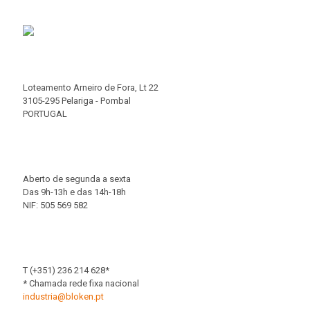
Loteamento Arneiro de Fora, Lt 22
3105-295 Pelariga - Pombal
PORTUGAL
Aberto de segunda a sexta
Das 9h-13h e das 14h-18h
NIF: 505 569 582
T (+351) 236 214 628*
* Chamada rede fixa nacional
industria@bloken.pt