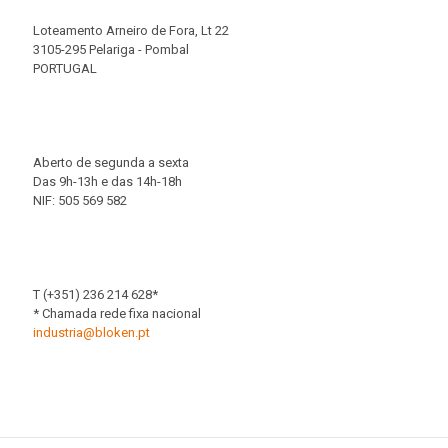
Loteamento Arneiro de Fora, Lt 22
3105-295 Pelariga - Pombal
PORTUGAL
Aberto de segunda a sexta
Das 9h-13h e das 14h-18h
NIF: 505 569 582
T (+351) 236 214 628*
* Chamada rede fixa nacional
industria@bloken.pt